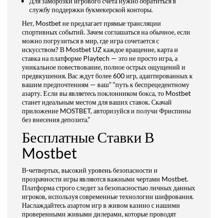
Для заморозки игрового счета нужно обратиться в
службу поддержки букмекерской конторы.
Нет, Mostbet не предлагает прямые трансляции
спортивных событий. Зачем соглашаться на обычное, если
можно погрузиться в мир, где игра сочетается с
искусством? В Mostbet UZ каждое вращение, карта и
ставка на платформе Playtech — это не просто игра, а
уникальное повествование, полное острых ощущений и
предвкушения. Вас ждут более 600 игр, адаптированных к
вашим предпочтениям — ваш” “путь к беспрецедентному
азарту. Если вы являетесь поклонником бокса, то Mostbet
станет идеальным местом для ваших ставок. Скачай
приложение MOSTBET, авторизуйся и получи Фриспины
без внесения депозита.”
Бесплатные Ставки В
Mostbet
В-четвертых, высокий уровень безопасности и
прозрачности игры являются важными чертами Mostbet.
Платформа строго следит за безопасностью личных данных
игроков, используя современные технологии шифрования.
Наслаждайтесь азартом игр в живом казино с нашими
проверенными живыми дилерами, которые проводят