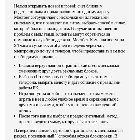
Нельзя открывать новый игровой счет близким
родственникам и проживающим по одному адресу.
Мостбет сотрудничает с несколькими платежными
системами, что позволяет клиентам выбрать способ выплат,
который больше подходит им. В случае возникновения
проблем с выплатами, клиенты могут обратиться за
помощью к службе поддержки Мостбет. Команда доступна
24 часа в сутки several дней в неделю через чат,
электронную почту и телефон, чтобы предоставить вам всю
необходимую помощь.
В самом верху главной страницы сайта есть несколько
сменяющих друг друга рекламных блоков.
Выбрав «По телефону» необходимо указать номер
телефона, выбрать валюту и дать согласие с правилами
работы БК.
Игра доступна онлайн, что означает, что вы можете
играть в нее в любое удобное время и соревноваться с
другими игроками, чтобы узнать, кто из вас лучший
пилот.
После того как вы выбрали предпочтительный метод,
просто введите сумму, которую вы хотите снять.
На верхней панели стартовой страницы есть специальный
раздел, посвященный” “способам обхода блокировки. В