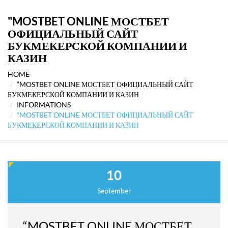
"MOSTBET ONLINE МОСТБЕТ
ОФИЦИАЛЬНЫЙ САЙТ
БУКМЕКЕРСКОЙ КОМПАНИИ И
КАЗИН
HOME
“MOSTBET ONLINE МОСТБЕТ ОФИЦИАЛЬНЫЙ САЙТ
БУКМЕКЕРСКОЙ КОМПАНИИ И КАЗИН
INFORMATIONS
“MOSTBET ONLINE МОСТБЕТ ОФИЦИАЛЬНЫЙ САЙТ
БУКМЕКЕРСКОЙ КОМПАНИИ И КАЗИН
10
September
“MOSTBET ONLINE МОСТБЕТ