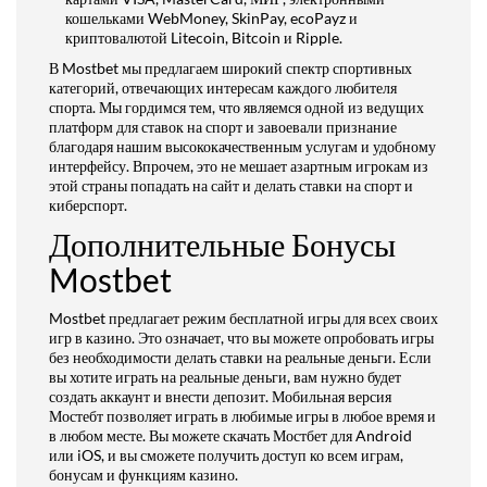
кошельками WebMoney, SkinPay, ecoPayz и
криптовалютой Litecoin, Bitcoin и Ripple.
В Mostbet мы предлагаем широкий спектр спортивных
категорий, отвечающих интересам каждого любителя
спорта. Мы гордимся тем, что являемся одной из ведущих
платформ для ставок на спорт и завоевали признание
благодаря нашим высококачественным услугам и удобному
интерфейсу. Впрочем, это не мешает азартным игрокам из
этой страны попадать на сайт и делать ставки на спорт и
киберспорт.
Дополнительные Бонусы
Mostbet
Mostbet предлагает режим бесплатной игры для всех своих
игр в казино. Это означает, что вы можете опробовать игры
без необходимости делать ставки на реальные деньги. Если
вы хотите играть на реальные деньги, вам нужно будет
создать аккаунт и внести депозит. Мобильная версия
Мостебт позволяет играть в любимые игры в любое время и
в любом месте. Вы можете скачать Мостбет для Android
или iOS, и вы сможете получить доступ ко всем играм,
бонусам и функциям казино.