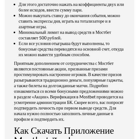
Для этого достаточно нажать на коэффициенты двух или
более исходов, ввести сумму пари.
Можно выкупать ставку до окончания события, можно
ставить экспрессы дня, играть на тотализаторе и в
азартные игры.
Минимальный лимит на вывод средств в Мостбет
составляет 500 рублей.
Если все условия отыгрыша будут выполнены, то
бонусные средства переводятся на основной счет, откуда
их можно вывести удобным способом.
Приятным дополнением от сотрудничества с Мостбет
являются постоянные акции, призванные призами
простимулировать настроение игроков. В качестве призов
разыгрываются традиционно деньги, популярные гаджеты,
а также билеты на долгожданные матчи. Подробно
ознакомиться со всеми бонусными предложениями можно
в разделе «Акции». Верификация в Mostbet проводится на
усмотрение администрации БК. Скорее всего, вас попросят
подтвердить личность при первом выводе средств. Для
начала нужно полностью заполнить личные данные в
профиле и подтвердить их.
Как Скачать Приложение