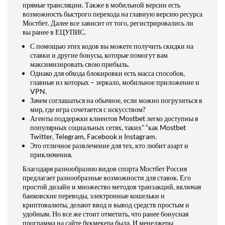
прямые трансляции. Также в мобильной версии есть
возможность быстрого перехода на главную версию ресурса
Мостбет. Далее все зависит от того, регистрировались ли
вы ранее в ЕЦУПИС.
С помощью этих кодов вы можете получить скидки на
ставки и другие бонусы, которые помогут вам
максимизировать свою прибыль.
Однако для обхода блокировки есть масса способов,
главные из которых – зеркало, мобильное приложение и
VPN.
Зачем соглашаться на обычное, если можно погрузиться в
мир, где игра сочетается с искусством?
Агенты поддержки клиентов Mostbet легко доступны в
популярных социальных сетях, таких” “как Mostbet
Twitter, Telegram, Facebook и Instagram.
Это отличное развлечение для тех, кто любит азарт и
приключения.
Благодаря разнообразию видов спорта Мостбет Россия
предлагает разнообразные возможности для ставок. Его
простой дизайн и множество методов транзакций, включая
банковские переводы, электронные кошельки и
криптовалюты, делают ввод и вывод средств простым и
удобным. Но все же стоит отметить, что ранее бонусная
программа на сайте букмекера была. И менеджеры