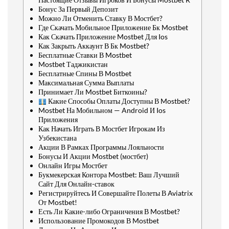
Бонус За Первый Депозит
Можно Ли Отменить Ставку В Мостбет?
Где Скачать Мобильное Приложение Бк Mostbet
Как Скачать Приложение Mostbet Для Ios
Как Закрыть Аккаунт В Бк Mostbet?
Бесплатные Ставки В Mostbet
Mostbet Таджикистан
Бесплатные Спины В Mostbet
Максимальная Сумма Выплаты
Принимает Ли Mostbet Биткоины?
Какие Способы Оплаты Доступны В Mostbet?
Mostbet На Мобильном — Android И Ios
Приложения
Как Начать Играть В Мостбет Игрокам Из
Узбекистана
Акции В Рамках Программы Лояльности
Бонусы И Акции Mostbet (мостбет)
Онлайн Игры Мостбет
Букмекерская Контора Mostbet: Ваш Лучший
Сайт Для Онлайн-ставок
Регистрируйтесь И Совершайте Полеты В Aviatrix
От Mostbet!
Есть Ли Какие-либо Ограничения В Mostbet?
Использование Промокодов В Mostbet