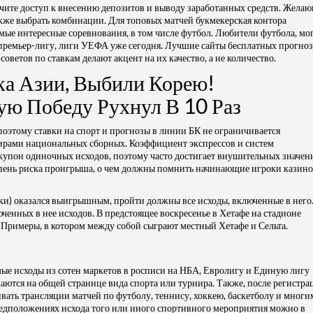
учите доступ к внесению депозитов и выводу заработанных средств. Жела
также выбрать комбинации. Для топовых матчей букмекерская контора
самые интересные соревнования, в том числе футбол. Любители футбола, мо
 премьер-лигу, лиги УЕФА уже сегодня. Лучшие сайты бесплатных прогно
оветов по ставкам делают акцент на их качество, а не количество.
ка Азии, Выбили Корею!
ую Победу Рухнул В 10 Раз
поэтому ставки на спорт и прогнозы в линии БК не ограничивается
рами национальных сборных. Коэффициент экспрессов и систем
купон одиночных исходов, поэтому часто достигает внушительных значен
епень риска проигрыша, о чем должны помнить начинающие игроки
казино
вки) оказался выигрышным, пройти должны все исходы, включенные в него
ченных в нее исходов. В предстоящее воскресенье в Хетафе на стадионе
 Примеры, в котором между собой сыграют местный Хетафе и Сельта.
ые исходы из сотен маркетов в росписи на НБА, Евролигу и Единую лигу
ются на общей странице вида спорта или турнира. Также, после регистра
ать трансляции матчей по футболу, теннису, хоккею, баскетболу и многи
дположениях исхода того или иного спортивного мероприятия можно в