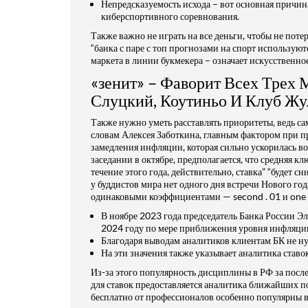
Непредсказуемость исхода – вот основная причин
киберспортивного соревнования.
Также важно не играть на все деньги, чтобы не пот
“банка с паре с топ прогнозами на спорт используют
маркета в линии букмекера – означает искусственно
«зенит» – Фаворит Всех Трех 
Слуцкий, Коутиньо И Клуб Ж
Также нужно уметь расставлять приоритеты, ведь са
словам Алексея Заботкина, главным фактором при п
замедления инфляции, которая сильно ускорилась во
заседании в октябре, предполагается, что средняя кл
течение этого года, действительно, ставка” “будет с
у буддистов мира нет одного дня встречи Нового го
одинаковыми коэффициентами — second . 01 и one 
В ноябре 2023 года председатель Банка России Эл
2024 году по мере приближения уровня инфляци
Благодаря выводам аналитиков клиентам БК не нуж
На эти значения также указывает аналитика ставок
Из-за этого популярность дисциплины в РФ за после
для ставок предоставляется аналитика ближайших п
бесплатно от профессионалов особенно популярны в 