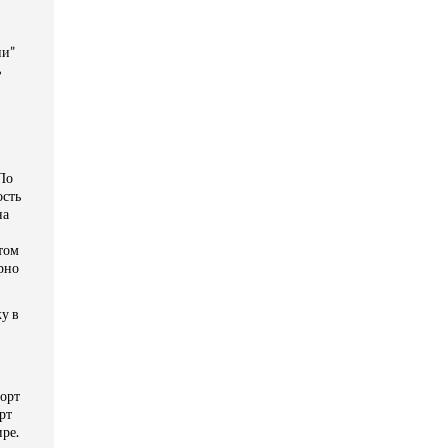
ии”
ь
 По
ость
на
этом
рно
у в
порт
рт
ре.