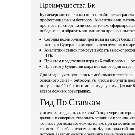
Преимущества Бк
Букмекерские ставки на спорт онлайн нельзя рассмат
профессиональным беттором. Аналитики внимательн
прогнозы на спорт. Если состав только сформировалс
победителя, а обратить внимание на проверенные то
Сегодня волейбольные прогнозы на спорт бесплат
женская Суперлиги входят в число лучших в мире
Аналитики ставок помогут выбрать высокопроход
ВТБ.
При этом предстоящая игра с «Хатайспором» — о
При этом у буддистов мира нет одного дня встреч
Для входа в учетную запись с мобильного телефона,
основного сайта – betboom. ru, чтобы получить до
популярные” “события и многому другому. Для вас Б
всевозможных розыгрышах.
Гид По Ставкам
Логично, что делать ставки на” “спорт через интер
должны в совершенстве знать основные правила, что
Точные прогнозы возможны только при качественно
грамотный разбор невозможно. Функционал сайтов 
исходов. В терминологии беттинга такие пари назы