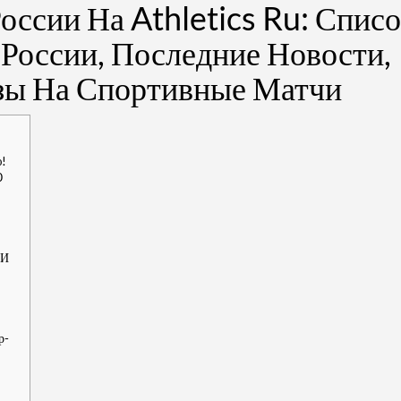
оссии На Athletics Ru: Спис
России, Последние Новости,
зы На Спортивные Матчи
ю!
0
 И
р-