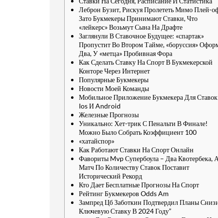
Ставки На Сегодня, Расписание И Статистика
Леброн Бузит, Рискуя Пролететь Мимо Плей-о
Зато Букмекеры Принимают Ставки, Что
«лейкерс» Возьмут Сына На Драфте
Заглянули В Ставочное Будущее: «спартак»
Пропустит Во Втором Тайме, «боруссия» Офор
Два, У «метца» Пробивная Фора
Как Сделать Ставку На Спорт В Букмекерской
Конторе Через Интернет
Популярные Букмекеры
Новости Моей Команды
Мобильное Приложение Букмекера Для Ставок
Ios И Android
Железные Прогнозы
Уникально: Хет-трик С Пенальти В Финале!
Можно Было Собрать Коэффициент 100
«хатайспор»
Как Работают Ставки На Спорт Онлайн
Фавориты Mvp Супербоула – Два Квотербека, 
Матч По Количеству Ставок Поставит
Исторический Рекорд
Кто Дает Бесплатные Прогнозы На Спорт
Рейтинг Букмекеров Odds Am
Зампред Цб Заботкин Подтвердил Планы Сниз
Ключевую Ставку В 2024 Году”