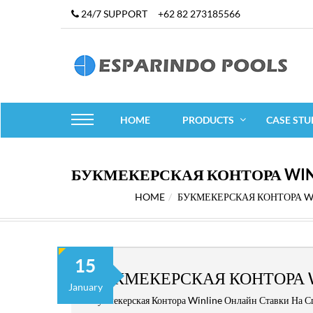
24/7 SUPPORT
+62 82 273185566
HOME
PRODUCTS
CASE STU
БУКМЕКЕРСКАЯ КОНТОРА WIN
HOME
БУКМЕКЕРСКАЯ КОНТОРА W
15
БУКМЕКЕРСКАЯ КОНТОРА 
January
Букмекерская Контора Winline Онлайн Ставки На С