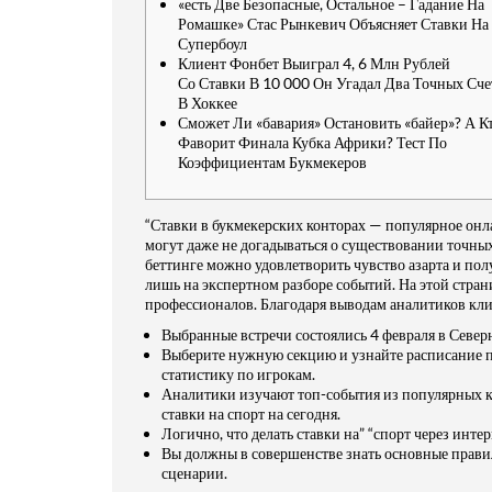
«есть Две Безопасные, Остальное – Гадание На
Ромашке» Стас Рынкевич Объясняет Ставки На
Супербоул
Клиент Фонбет Выиграл 4, 6 Млн Рублей
Со Ставки В 10 000 Он Угадал Два Точных Сче
В Хоккее
Сможет Ли «бавария» Остановить «байер»? А К
Фаворит Финала Кубка Африки? Тест По
Коэффициентам Букмекеров
“Ставки в букмекерских конторах — популярное онл
могут даже не догадываться о существовании точных
беттинге можно удовлетворить чувство азарта и пол
лишь на экспертном разборе событий. На этой стран
профессионалов. Благодаря выводам аналитиков клие
Выбранные встречи состоялись 4 февраля в Север
Выберите нужную секцию и узнайте расписание п
статистику по игрокам.
Аналитики изучают топ-события из популярных к
ставки на спорт на сегодня.
Логично, что делать ставки на” “спорт через инт
Вы должны в совершенстве знать основные правил
сценарии.