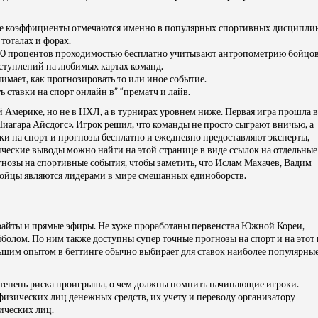
ные коэффициенты отмечаются именно в популярных спортивных дисципли
 тоталах и форах.
100 процентов проходимостью бесплатно учитывают антропометрию бойцов
ыступлений на любимых картах команд.
нимает, как прогнозировать то или иное событие.
 ставки на спорт онлайн в” “прематч и лайв.
 Америке, но не в НХЛ, а в турнирах уровнем ниже. Первая игра прошла в
иагара Айсдогс». Игрок решил, что команды не просто сыграют вничью, а
вки на спорт и прогнозы бесплатно и ежедневно предоставляют эксперты,
ческие выводы можно найти на этой странице в виде ссылок на отдельные
гнозы на спортивные события, чтобы заметить, что Ислам Махачев, Вадим
бойцы являются лидерами в мире смешанных единоборств.
утрайты и прямые эфиры. Не хуже проработаны первенства Южной Кореи,
болом. По ним также доступны супер точные прогнозы на спорт и на этот
льшим опытом в беттинге обычно выбирает для ставок наиболее популярны
степень риска проигрыша, о чем должны помнить начинающие игроки.
изических лиц денежных средств, их учету и переводу организатору
ических лиц.