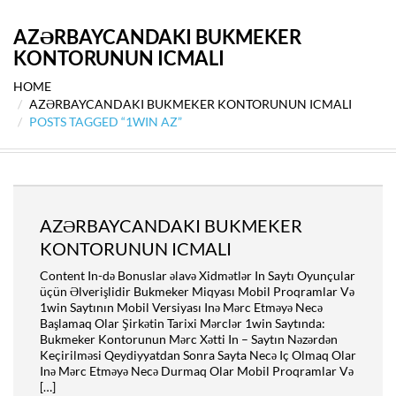
AZƏRBAYCANDAKI BUKMEKER
KONTORUNUN ICMALI
HOME
AZƏRBAYCANDAKI BUKMEKER KONTORUNUN ICMALI
POSTS TAGGED “1WIN AZ”
AZƏRBAYCANDAKI BUKMEKER
KONTORUNUN ICMALI
Content In-də Bonuslar əlavə Xidmətlər In Saytı Oyunçular
üçün Əlverişlidir Bukmeker Miqyası Mobil Proqramlar Və
1win Saytının Mobil Versiyası Inə Mərc Etməyə Necə
Başlamaq Olar Şirkətin Tarixi Mərclər 1win Saytında:
Bukmeker Kontorunun Mərc Xətti In – Saytın Nəzərdən
Keçirilməsi Qeydiyyatdan Sonra Sayta Necə Iç Olmaq Olar
Inə Mərc Etməyə Necə Durmaq Olar Mobil Proqramlar Və
[…]