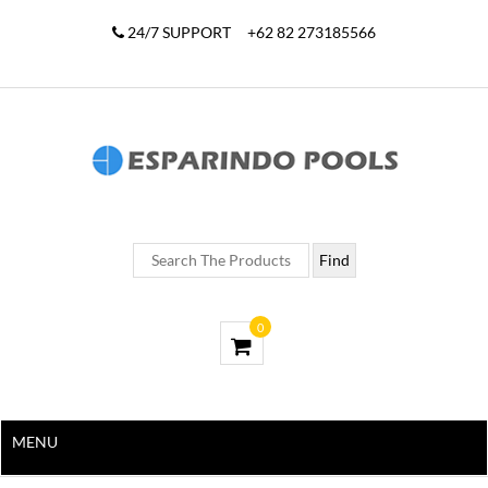
24/7 SUPPORT
+62 82 273185566
0
MENU